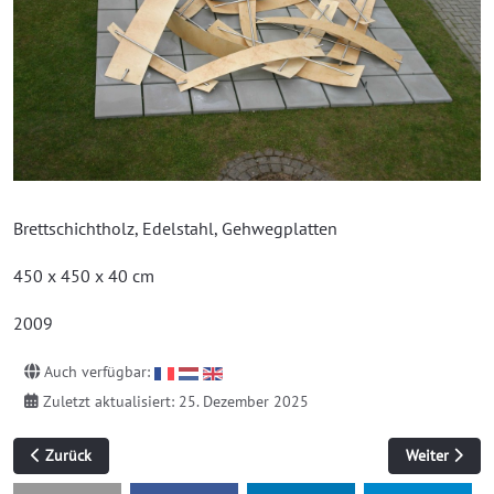
Brettschichtholz, Edelstahl, Gehwegplatten
450 x 450 x 40 cm
2009
Auch verfügbar:
Zuletzt aktualisiert: 25. Dezember 2025
Vorheriger Beitrag: ohne Titel (Buche)
Nächster Beit
Zurück
Weiter