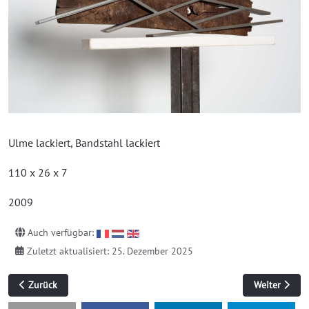
Ulme lackiert, Bandstahl lackiert
110 x 26 x 7
2009
Auch verfügbar:
Zuletzt aktualisiert: 25. Dezember 2025
Vorheriger Beitrag: Interaktion 2
Nächster Beit
Zurück
Weiter