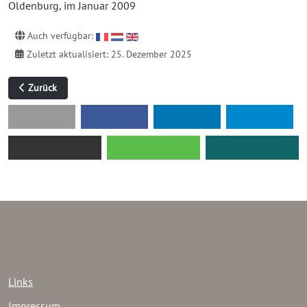
Oldenburg, im Januar 2009
Auch verfügbar:
Zuletzt aktualisiert: 25. Dezember 2025
Vorheriger Beitrag: Graf Anton Günther
Zurück
Links
Impressum