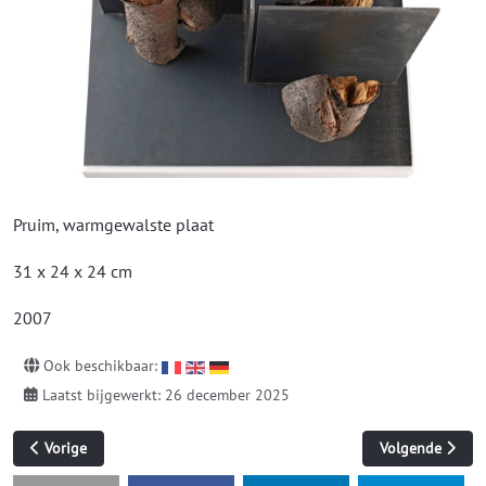
Pruim, warmgewalste plaat
31 x 24 x 24 cm
2007
Ook beschikbaar:
Laatst bijgewerkt: 26 december 2025
Vorig artikel: Fouten
Volgende artikel
Vorige
Volgende