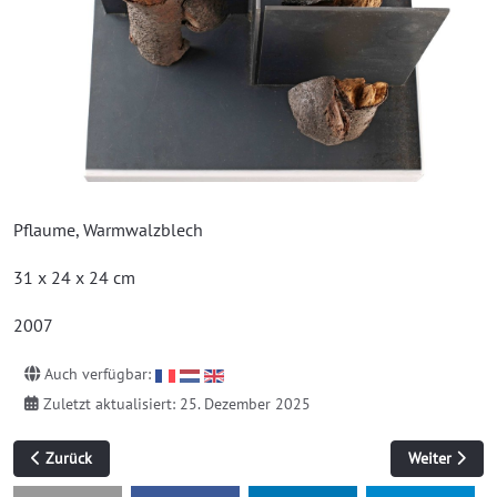
Pflaume, Warmwalzblech
31 x 24 x 24 cm
2007
Auch verfügbar:
Zuletzt aktualisiert: 25. Dezember 2025
Vorheriger Beitrag: Verwerfungen
Nächster Beit
Zurück
Weiter