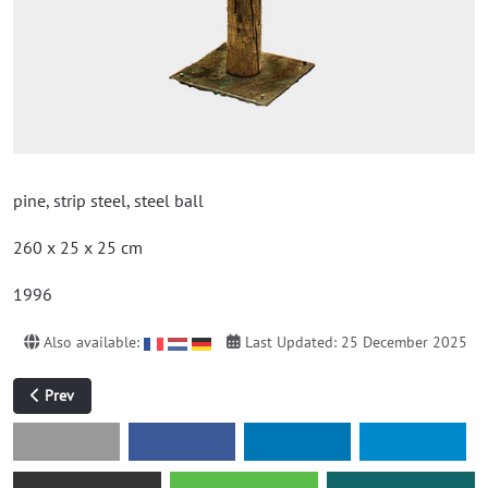
pine, strip steel, steel ball
260 x 25 x 25 cm
1996
Also available:
Last Updated: 25 December 2025
Previous article: Balance 2
Prev