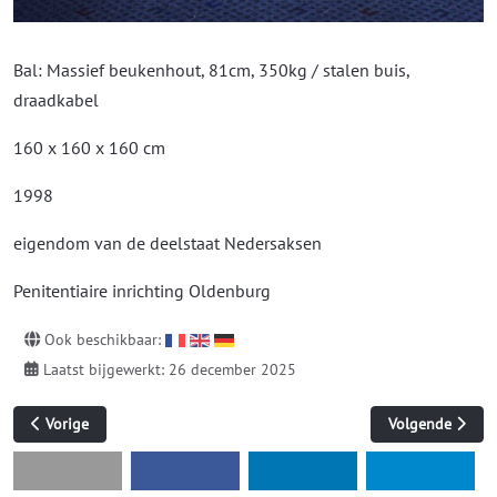
Bal: Massief beukenhout, 81cm, 350kg / stalen buis,
draadkabel
160 x 160 x 160 cm
1998
eigendom van de deelstaat Nedersaksen
Penitentiaire inrichting Oldenburg
Ook beschikbaar:
Laatst bijgewerkt: 26 december 2025
Vorig artikel: Het afwikkelen van cirkels
Volgende artikel
Vorige
Volgende