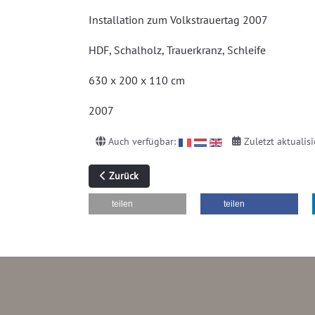
Installation zum Volkstrauertag 2007
HDF, Schalholz, Trauerkranz, Schleife
630 x 200 x 110 cm
2007
Auch verfügbar:
Zuletzt aktualis
Vorheriger Beitrag: BOX 03-07
Zurück
teilen
teilen