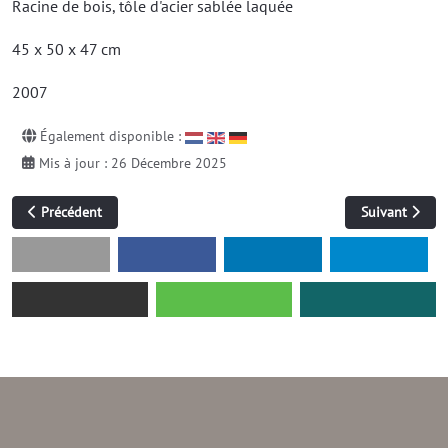
Racine de bois, tôle d'acier sablée laquée
45 x 50 x 47 cm
2007
Également disponible :
Mis à jour : 26 Décembre 2025
Article précédent : sans titre (tôle laminée à chaud)
Article suivant
Précédent
Suivant